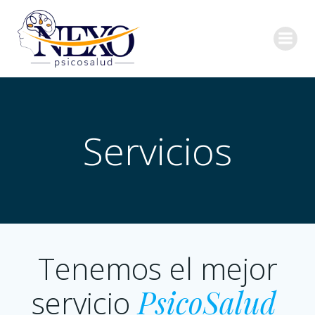
Saltar
al
contenido
Servicios
Tenemos el mejor
servicio
PsicoSalud